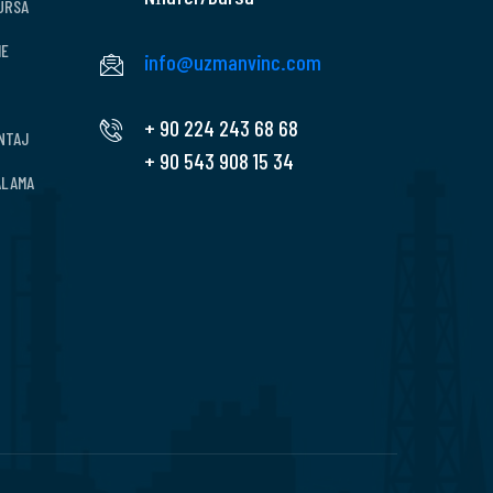
BURSA
ME
info@uzmanvinc.com
+ 90 224 243 68 68
NTAJ
+ 90 543 908 15 34
ALAMA